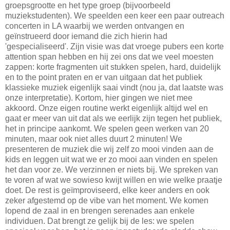
groepsgrootte en het type groep (bijvoorbeeld
muziekstudenten). We speelden een keer een paar outreach
concerten in LA waarbij we werden ontvangen en
geïnstrueerd door iemand die zich hierin had
'gespecialiseerd'. Zijn visie was dat vroege pubers een korte
attention span hebben en hij zei ons dat we veel moesten
zappen: korte fragmenten uit stukken spelen, hard, duidelijk
en to the point praten en er van uitgaan dat het publiek
klassieke muziek eigenlijk saai vindt (nou ja, dat laatste was
onze interpretatie). Kortom, hier gingen we niet mee
akkoord. Onze eigen routine werkt eigenlijk altijd wel en
gaat er meer van uit dat als we eerlijk zijn tegen het publiek,
het in principe aankomt. We spelen geen werken van 20
minuten, maar ook niet alles duurt 2 minuten! We
presenteren de muziek die wij zelf zo mooi vinden aan de
kids en leggen uit wat we er zo mooi aan vinden en spelen
het dan voor ze. We verzinnen er niets bij. We spreken van
te voren af wat we sowieso kwijt willen en wie welke praatje
doet. De rest is geïmproviseerd, elke keer anders en ook
zeker afgestemd op de vibe van het moment. We komen
lopend de zaal in en brengen serenades aan enkele
individuen. Dat brengt ze gelijk bij de les: we spelen