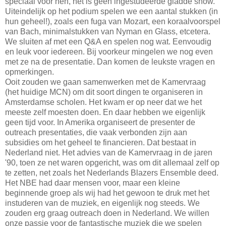
speciaal voor hen, het is geen ingestudeerde gladde show.
Uiteindelijk op het podium spelen we een aantal stukken (in
hun geheel!), zoals een fuga van Mozart, een koraalvoorspel
van Bach, minimalstukken van Nyman en Glass, etcetera.
We sluiten af met een Q&A en spelen nog wat. Eenvoudig
en leuk voor iedereen. Bij voorkeur mingelen we nog even
met ze na de presentatie. Dan komen de leukste vragen en
opmerkingen.
Ooit zouden we gaan samenwerken met de Kamervraag
(het huidige MCN) om dit soort dingen te organiseren in
Amsterdamse scholen. Het kwam er op neer dat we het
meeste zelf moesten doen. En daar hebben we eigenlijk
geen tijd voor. In Amerika organiseert de presenter de
outreach presentaties, die vaak verbonden zijn aan
subsidies om het geheel te financieren. Dat bestaat in
Nederland niet. Het advies van de Kamervraag in de jaren
'90, toen ze net waren opgericht, was om dit allemaal zelf op
te zetten, net zoals het Nederlands Blazers Ensemble deed.
Het NBE had daar mensen voor, maar een kleine
beginnende groep als wij had het gewoon te druk met het
instuderen van de muziek, en eigenlijk nog steeds. We
zouden erg graag outreach doen in Nederland. We willen
onze passie voor de fantastische muziek die we spelen