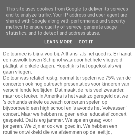
This site uses cookies from Google to deliver its services
and to analyze traffic. Your IP address and user-agent are
shared with Google along with performance and security
metrics to ensure quality of service, generate usage
statistics, and to detect and address abuse.
vrijdag 23 april 2010
De tournee is bijna voorbij
LEARN MORE
GOT IT
De tournee is bijna voorbij. Althans, als het goed is. Er hangt
een aswolk boven Schiphol waardoor het hele vliegveld
platligt, al enkele dagen. Hopelijk is het opgelost als wij
gaan vliegen.
De tour was relatief rustig, normaliter spelen we 75% van de
concerten ook nog outreach presentaties voor kinderen van
verschillende leeftijden. Dat maakt de reis veel zwaarder,
maar ook leuker. In Amerika is het vaak zo geregeld dat we
's ochtends enkele outreach concerten spelen op
bijvoorbeeld een high school en 's avonds het 'volwassen'
concert. Maar we hebben nu geen enkel educatief concert
gespeeld. Dat is erg jammer. We spelen graag voor
jongeren. We zijn er ook wel goed in. We hebben een
routine ontwikkeld die we afstemmen op de leeftijd,